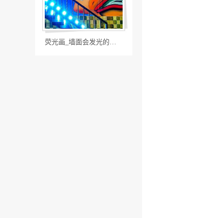
荧光画_墙面会发光的彩绘