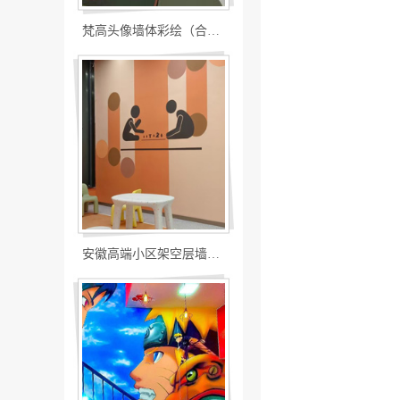
梵高头像墙体彩绘（合肥卓越中学墙绘）
安徽高端小区架空层墙绘装饰