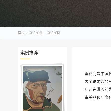
首页
>
彩绘案例
>
彩绘案例
案例推荐
垂花门是中国
内宅与前院的
年，在漫长的
审美品位与文