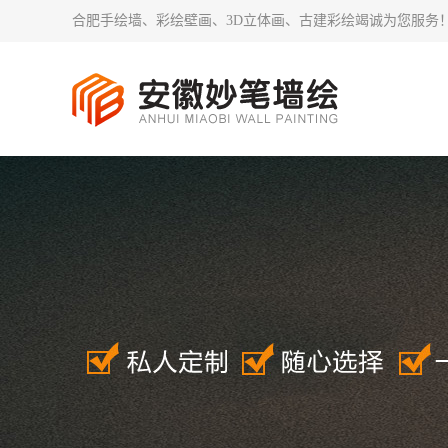
合肥手绘墙、彩绘壁画、3D立体画、古建彩绘竭诚为您服务