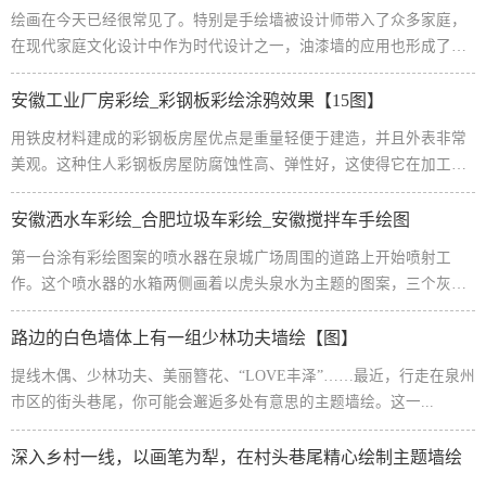
绘画在今天已经很常见了。特别是手绘墙被设计师带入了众多家庭，
在现代家庭文化设计中作为时代设计之一，油漆墙的应用也形成了独
特的风格。大卫亚设，Northern Ex...
安徽工业厂房彩绘_彩钢板彩绘涂鸦效果【15图】
用铁皮材料建成的彩钢板房屋优点是重量轻便于建造，并且外表非常
美观。这种住人彩钢板房屋防腐蚀性高、弹性好，这使得它在加工方
面操作变得异常的简单，用皮铁建成的彩钢板房屋加工费、...
安徽洒水车彩绘_合肥垃圾车彩绘_安徽搅拌车手绘图
第一台涂有彩绘图案的喷水器在泉城广场周围的道路上开始喷射工
作。这个喷水器的水箱两侧画着以虎头泉水为主题的图案，三个灰黑
色的老虎头咆哮的样子，分别喷出橙色、黄色和蓝色的泉水，...
路边的白色墙体上有一组少林功夫墙绘【图】
提线木偶、少林功夫、美丽簪花、“LOVE丰泽”……最近，行走在泉州
市区的街头巷尾，你可能会邂逅多处有意思的主题墙绘。这一...
深入乡村一线，以画笔为犁，在村头巷尾精心绘制主题墙绘