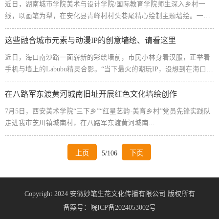
近日，湖南城市学院美术与设计学院/国际教育学院师生深入乡村一
线，以画笔为犁，在安化县青峰村村头巷尾精心绘制主题墙绘。一幅
幅描绘当地特色农产“小籽花生&rdquo...
这些融合城市元素与动漫IP的创意墙绘、请看这里
近日，海口南沙路一面崭新的彩绘墙前，市民小林身着汉服，正举着
手机与墙上的Labubu精灵合影。“当下最火的潮玩IP，没想到在海口的
老街也能看到！”她...
在八路军东渡黄河城南旧址开展红色文化墙绘创作
7月5日，西安美术学院“三下乡”“红星艺韵·美育乡村”党员先锋实践队
走进我市芝川镇城南村，在八路军东渡黄河城南...
上页
5/106
下页
Copyright 2024 安徽妙笔生花文化传播有限公司 版权所有
备案号：
皖ICP备2024053002号