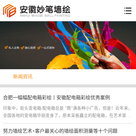
网
站
墙
首
体
页
工
手
艺
绘
彩
说
绘
明
新
案
新闻资讯
闻
例
关
资
于
讯
联
合肥一幅幅配电箱彩绘丨安徽配电箱彩绘优秀案例
我
系
印象中，街头变电箱/配电箱总是 “爬”满各种小广告，但是！近年来，
们
方
全国各地的变电箱华丽变身了，原本呆板矗立的配电箱，在艺术家画
笔的点缀下，...
式
努力墙绘艺术+客户最关心的墙绘面积测量等十个问题